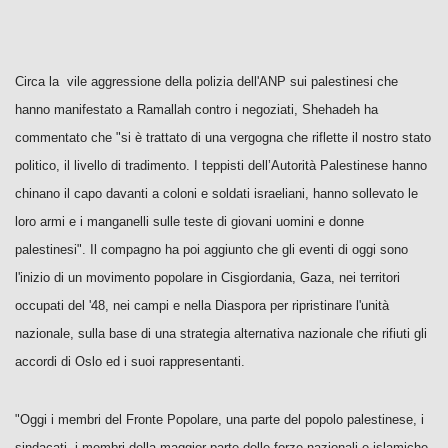
Circa la vile aggressione della polizia dell'ANP sui palestinesi che
hanno manifestato a Ramallah contro i negoziati, Shehadeh ha
commentato che "si è trattato di una vergogna che riflette il nostro stato
politico, il livello di tradimento. I teppisti dell’Autorità Palestinese hanno
chinano il capo davanti a coloni e soldati israeliani, hanno sollevato le
loro armi e i manganelli sulle teste di giovani uomini e donne
palestinesi". Il compagno ha poi aggiunto che gli eventi di oggi sono
l'inizio di un movimento popolare in Cisgiordania, Gaza, nei territori
occupati del '48, nei campi e nella Diaspora per ripristinare l'unità
nazionale, sulla base di una strategia alternativa nazionale che rifiuti gli
accordi di Oslo ed i suoi rappresentanti.
"Oggi i membri del Fronte Popolare, una parte del popolo palestinese, i
sindacati, i membri della maggior parte delle forze nazionali e islamiche