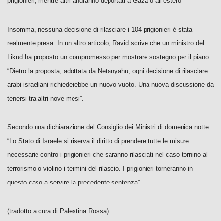
prigionieri, mentre altri andranno deportati a Gaza o all’estero”.
Insomma, nessuna decisione di rilasciare i 104 prigionieri è stata
realmente presa. In un altro articolo, Ravid scrive che un ministro del
Likud ha proposto un compromesso per mostrare sostegno per il piano.
“Dietro la proposta, adottata da Netanyahu, ogni decisione di rilasciare
arabi israeliani richiederebbe un nuovo vuoto. Una nuova discussione da
tenersi tra altri nove mesi”.
Secondo una dichiarazione del Consiglio dei Ministri di domenica notte:
“Lo Stato di Israele si riserva il diritto di prendere tutte le misure
necessarie contro i prigionieri che saranno rilasciati nel caso tornino al
terrorismo o violino i termini del rilascio. I prigionieri torneranno in
questo caso a servire la precedente sentenza”.
(tradotto a cura di Palestina Rossa)