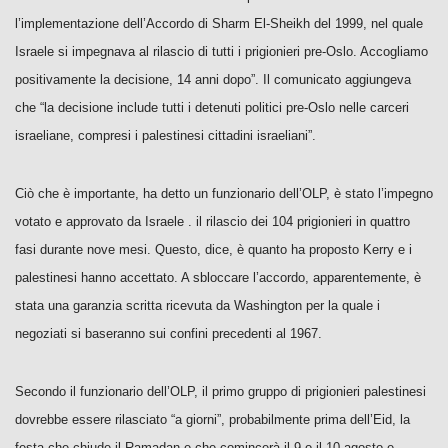
l’implementazione dell’Accordo di Sharm El-Sheikh del 1999, nel quale
Israele si impegnava al rilascio di tutti i prigionieri pre-Oslo. Accogliamo
positivamente la decisione, 14 anni dopo”. Il comunicato aggiungeva
che “la decisione include tutti i detenuti politici pre-Oslo nelle carceri
israeliane, compresi i palestinesi cittadini israeliani”.
Ciò che è importante, ha detto un funzionario dell’OLP, è stato l’impegno
votato e approvato da Israele . il rilascio dei 104 prigionieri in quattro
fasi durante nove mesi. Questo, dice, è quanto ha proposto Kerry e i
palestinesi hanno accettato. A sbloccare l’accordo, apparentemente, è
stata una garanzia scritta ricevuta da Washington per la quale i
negoziati si baseranno sui confini precedenti al 1967.
Secondo il funzionario dell’OLP, il primo gruppo di prigionieri palestinesi
dovrebbe essere rilasciato “a giorni”, probabilmente prima dell’Eid, la
festa che chiude il Ramadan e che comincerà il 9 o il 10 agosto e