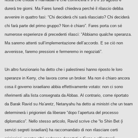
durerà tre giorni. Ma Fares lunedì chiedeva perché il rilascio debba
avvenire in quattro fasi: “Chi deciderà chi sarà rilasciato? Chi deciderà
chi farà parte del primo gruppo? Non è chiaro”. Fares porta con sé
numerose esperienze di precedenti rilasci: “Abbiamo qualche speranza.
Ma saremo attenti sull’implementazione dell’accordo. E se ciò non
avvenisse, faremo pressioni e fermeremo in negoziati”.
Un altro funzionario ha detto che i palestinesi hanno riposto le loro
speranze in Kerry, che lavora come un broker. Ma non è chiaro ancora
cosa il governo israeliano abbia effettivamente votato: non ci sono
riferimenti alla lista consegnata da Abbas. Al contrario, come riportato
da Barak Ravid su
Ha’aretz
, Netanyahu ha detto ai ministri che un team
determinerà i prigionieri da liberare “dopo l’apertura del processo
diplomatico”. Nello stesso articolo, Ravid scrive che “lo Shin Bet (i
servizi segreti israeliani) ha raccomandato di non rilasciare certi