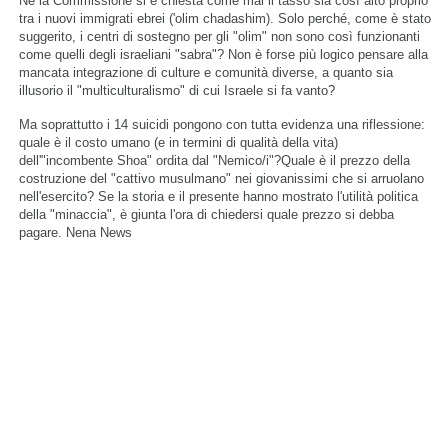
Né la Commissione si è chiesta come mai il tasso sia così alto proprio
tra i nuovi immigrati ebrei ('olim chadashim). Solo perché, come è stato
suggerito, i centri di sostegno per gli "olim" non sono così funzionanti
come quelli degli israeliani "sabra"? Non è forse più logico pensare alla
mancata integrazione di culture e comunità diverse, a quanto sia
illusorio il "multiculturalismo" di cui Israele si fa vanto?
Ma soprattutto i 14 suicidi pongono con tutta evidenza una riflessione:
quale è il costo umano (e in termini di qualità della vita)
dell'"incombente Shoa" ordita dal "Nemico/i"?Quale è il prezzo della
costruzione del "cattivo musulmano" nei giovanissimi che si arruolano
nell'esercito? Se la storia e il presente hanno mostrato l'utilità politica
della "minaccia", è giunta l'ora di chiedersi quale prezzo si debba
pagare. Nena News