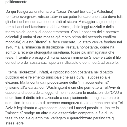
politicamente.
Da qui l'esigenza di ritornare all'
'Eretz Yisrael
biblica (la Palestina)
territorio «vergine», «disabitato» in cui poter fondare uno stato dove tutti
gli ebrei del mondo sarebbero stati al sicuro. A maggior ragione dopo i
terribili anni del fascismo e del nazismo, delle leggi razziali e dello
sterminio dei campi di concentramento. Con il concerto delle potenze
coloniali (Londra si era mossa già molto prima del secondo conflitto
mondiale) questo "ritorno" si fece concreto. Lo stato veniva fondato nel
1948 ma la "minaccia di distruzione" restava nonostante, come ha
scritto la recente storiografia israeliana, fosse più immaginaria che
reale. Il terribile presagio di «una nuova imminente Shoa» è stato il filo
conduttore dei sessantacinque anni d'Israele e continuerà ad esserlo.
Il tema "sicurezza", infatti, è riproposto con costanza nel dibattito
pubblico ed è l'elemento principale che assicura il successo alle
elezioni. Ma la continua riproposizione della "minaccia esterna"
(insieme all'alleanza con Washington) è ciò che permette a Tel Aviv di
essere al di sopra della legge, di non rispettare le risoluzioni dell'ONU e
di umiliare il diritto internazionale a suo piacimento. Il ragionamento è
semplice: in uno stato di perenne emergenza (reale o meno che sia) Tel
Aviv è legittimata a «proteggersi con tutti i mezzi possibili». Inoltre la
"minaccia" svolge un altro ruolo essenziale: compatta le file di un
tessuto sociale quanto mai variegato e gerarchizzato persino tra gli
stessi ebrei.