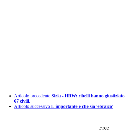
Articolo precedente
Siria - HRW: ribelli hanno giustiziato
67 civili.
Articolo successivo
L'importante è che sia 'ebraico'
Free