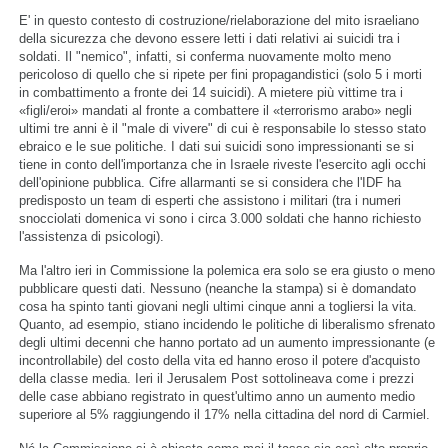
E' in questo contesto di costruzione/rielaborazione del mito israeliano
della sicurezza che devono essere letti i dati relativi ai suicidi tra i
soldati. Il "nemico", infatti, si conferma nuovamente molto meno
pericoloso di quello che si ripete per fini propagandistici (solo 5 i morti
in combattimento a fronte dei 14 suicidi). A mietere più vittime tra i
«figli/eroi» mandati al fronte a combattere il «terrorismo arabo» negli
ultimi tre anni è il "male di vivere" di cui è responsabile lo stesso stato
ebraico e le sue politiche. I dati sui suicidi sono impressionanti se si
tiene in conto dell'importanza che in Israele riveste l'esercito agli occhi
dell'opinione pubblica. Cifre allarmanti se si considera che l'IDF ha
predisposto un team di esperti che assistono i militari (tra i numeri
snocciolati domenica vi sono i circa 3.000 soldati che hanno richiesto
l'assistenza di psicologi).
Ma l'altro ieri in Commissione la polemica era solo se era giusto o meno
pubblicare questi dati. Nessuno (neanche la stampa) si è domandato
cosa ha spinto tanti giovani negli ultimi cinque anni a togliersi la vita.
Quanto, ad esempio, stiano incidendo le politiche di liberalismo sfrenato
degli ultimi decenni che hanno portato ad un aumento impressionante (e
incontrollabile) del costo della vita ed hanno eroso il potere d'acquisto
della classe media. Ieri il Jerusalem Post sottolineava come i prezzi
delle case abbiano registrato in quest'ultimo anno un aumento medio
superiore al 5% raggiungendo il 17% nella cittadina del nord di Carmiel.