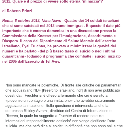
2012. Quale è il prezzo di vivere sotto eterna "minaccia"?
di Roberto Prinzi
Roma, 8 ottobre 2013, Nena News
- Quattro dei 14 soldati israeliani
che si sono suicidati nel 2012 erano immigrati. È questo il dato più
importante che è emerso domenica in una discussione presso la
Commissione della Knesset per l'Immigrazione, Assorbimento e
Diaspora. Il capo del Dipartimento di Salute Mentale dell'esercito
israeliano, Eyal Fruchter, ha provato a minimizzare la gravità dei
numeri e ha parlato «del più basso tasso di suicidio negli ultimi
quarant'anni» lodando il programma che combatte i suicidi iniziato
nel 2006 dall'Esercito di Tel Aviv.
Non sono mancate le polemiche. Di fronte alle critiche dei parlamentari
che accusavano l'IDF [l'esercito israeliano, ndr] di non aver pubblicato
questi dati, Fruchter si è difeso affermando che ciò è servito a
«prevenire un contagio e una imitazione» che avrebbe sicuramente
aggravato la situazione. Sulla questione è intervenuta anche la
dottoressa Shirley Avrami, direttrice del Centro di Informazione e
Ricerca, la quale ha suggerito a Fruchter di rendere note «le
informazioni responsabilmente cosicché non venga glorificato l'atto
suicida, ma che però dica ai soldati in difficoltà che non sono soli e che