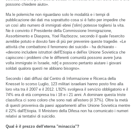
possono chiedere aiuto».
Ma le polemiche non riguardano solo le modalità e i tempi di
pubblicazione dei dati ma soprattutto cosa si è fatto per impedire che
un così alto numero di immigrati ebrei ('olim) potesse togliersi la vita.
Ne è convinto il Presidente della Commissione Immigrazione,
Assorbimento e Diaspora, Yoel Razbozov, secondo il quale l'esercito
avrebbe potuto e dovuto fare di più per prevenire queste tragedie. «Le
attività che combattono il fenomeno dei suicidi» - ha dichiarato -
«devono includere istruttori dell'Etiopia e dell'ex Unione Sovietica che
capiscono i problemi che le differenti comunità possono avere [una
volta immigrate in Israele, ndr] e possono pertanto aiutare i giovani
soldati qualora questi ne abbiano bisogno».
Secondo i dati diffusi dal Centro di Informazione e Ricerca della
Knesset lo scorso Luglio, 123 militari israeliani hanno posto fino alla
loro vita tra il 2007 e il 2012. L'82% svolgeva il servizio obbligatorio e il
74% era di età compresa tra i 18 e i 21 anni. A dominare questa triste
classifica ci sono coloro che sono nati all'estero (il 37%). Oltre la metà
di questi proveniva da paesi appartenenti all'ex Unione Sovietica mentre
il 22% dall'Etiopia. Il Ministero della Difesa non ha comunicato i numeri
relativi ai tentativi di suicidio.
Qual è il prezzo dell'eterna "minaccia"?