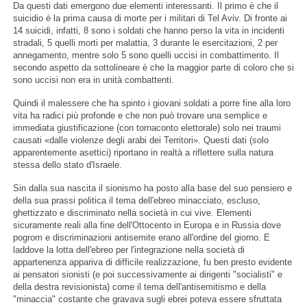
Da questi dati emergono due elementi interessanti. Il primo è che il
suicidio è la prima causa di morte per i militari di Tel Aviv. Di fronte ai
14 suicidi, infatti, 8 sono i soldati che hanno perso la vita in incidenti
stradali, 5 quelli morti per malattia, 3 durante le esercitazioni, 2 per
annegamento, mentre solo 5 sono quelli uccisi in combattimento. Il
secondo aspetto da sottolineare è che la maggior parte di coloro che si
sono uccisi non era in unità combattenti.
Quindi il malessere che ha spinto i giovani soldati a porre fine alla loro
vita ha radici più profonde e che non può trovare una semplice e
immediata giustificazione (con tornaconto elettorale) solo nei traumi
causati «dalle violenze degli arabi dei Territori». Questi dati (solo
apparentemente asettici) riportano in realtà a riflettere sulla natura
stessa dello stato d'Israele.
Sin dalla sua nascita il sionismo ha posto alla base del suo pensiero e
della sua prassi politica il tema dell'ebreo minacciato, escluso,
ghettizzato e discriminato nella società in cui vive. Elementi
sicuramente reali alla fine dell'Ottocento in Europa e in Russia dove
pogrom e discriminazioni antisemite erano all'ordine del giorno. E
laddove la lotta dell'ebreo per l'integrazione nella società di
appartenenza appariva di difficile realizzazione, fu ben presto evidente
ai pensatori sionisti (e poi successivamente ai dirigenti "socialisti" e
della destra revisionista) come il tema dell'antisemitismo e della
"minaccia" costante che gravava sugli ebrei poteva essere sfruttata