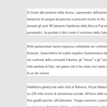
Di fronte alle proteste della donna, i paramedici dell'auto
donazioni di sangue da persone a presunto rischio di Hiv. Tra
durante gli anni '80 (durante l'epidemia della Mucca Pazza
paramedici, ha puntato il dito contro il ministero della S
Molti parlamentari hanno espresso solidarietà nei confronti
Knesset. Quest'ultimo ha subito espulso l'autoemoteca dagl
nei confronti della comunità Falasha, gli "intrusi" o gli "stra
tribù perduta di Dan, nel paese che li ha voluti così tanto
di un dio minore.
Addirittura ghettizzati nelle città di Rehovot, Kiryat Malac
su 130 mila vivono di assistenza sociale. All'inizio dello sco
Non graditi perché, ufficialmente, "troppo rumorosi o perc