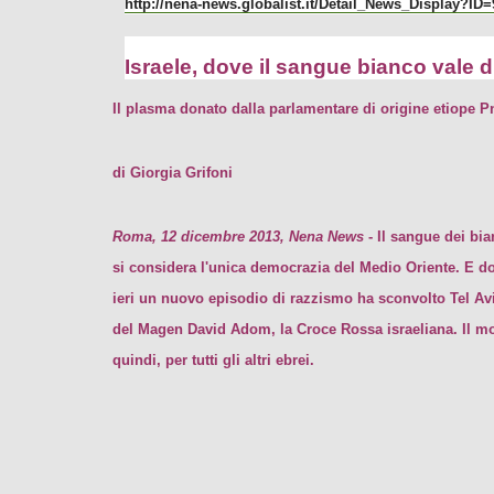
http://nena-news.globalist.it/Detail_News_Display?ID
Israele, dove il sangue bianco vale d
Il plasma donato dalla parlamentare di origine etiope P
di Giorgia Grifoni
Roma, 12 dicembre 2013, Nena News
- Il sangue dei bi
si considera l'unica democrazia del Medio Oriente. E do
ieri un nuovo episodio di razzismo ha sconvolto Tel Av
del Magen David Adom, la Croce Rossa israeliana. Il mo
quindi, per tutti gli altri ebrei.