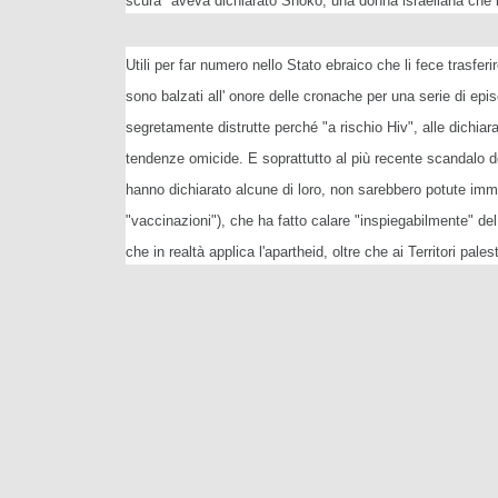
scura" aveva dichiarato Shoko, una donna israeliana che l
Utili per far numero nello Stato ebraico che li fece trasferi
sono balzati all' onore delle cronache per una serie di epi
segretamente distrutte perché "a rischio Hiv", alle dichiar
tendenze omicide. E soprattutto al più recente scandalo de
hanno dichiarato alcune di loro, non sarebbero potute immig
"vaccinazioni"), che ha fatto calare "inspiegabilmente" del
che in realtà applica l'apartheid, oltre che ai Territori pa