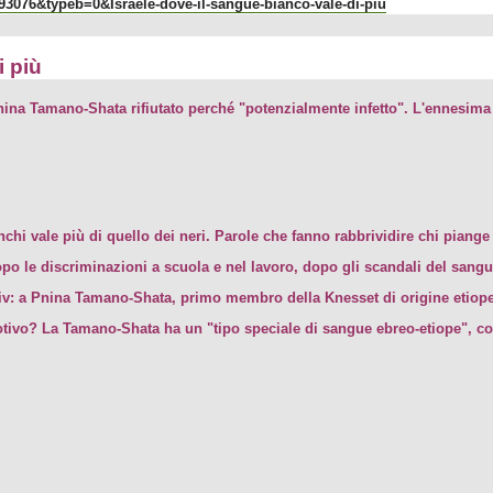
=93076&typeb=0&Israele-dove-il-sangue-bianco-vale-di-piu
i più
nina Tamano-Shata rifiutato perché "potenzialmente infetto". L'ennesima
anchi vale più di quello dei neri. Parole che fanno rabbrividire chi pian
po le discriminazioni a scuola e nel lavoro, dopo gli scandali del sangue
iv: a Pnina Tamano-Shata, primo membro della Knesset di origine etiope, 
tivo? La Tamano-Shata ha un "tipo speciale di sangue ebreo-etiope", co