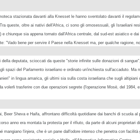
emoteca stazionata davanti alla Knesset le hanno sventolato davanti il regolame
 queste, oltre ai nativi dell'Africa, ci sono gli omosessuali, gli Israeliani resid
) e chiunque sia appena tornato dall'Africa centrale, dal sud-est asiatico e d
alute: "Vado bene per servire il Paese nella Knesset ma, per qualche ragione, 
 della deputata, scioccati da queste "storie infinite sulle donazioni di sangue
i spazi del Parlamento israeliano e ordinato un'inchiesta sull'accaduto. Ma non
nieri" in lingua amarica, gli ultimi sia sulla costa israeliana che sugli altipiani 
 da volerli trasferire con due operazioni segrete (l'operazione Mosè, del 1984,
hi, Beer Sheva e Haifa, affrontano difficoltà quotidiane dai banchi di scuola al
rso anno era montata la protesta per il rifiuto, da parte di alcuni proprietari di 
hé mangiano l'
injera
, che è un pane dall'odore intenso che penetra con facilità g