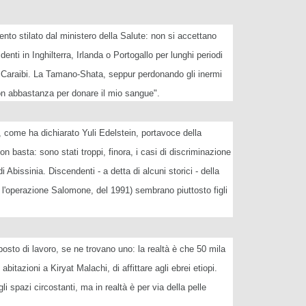
nto stilato dal ministero della Salute: non si accettano
enti in Inghilterra, Irlanda o Portogallo per lunghi periodi
ai Caraibi. La Tamano-Shata, seppur perdonando gli inermi
non abbastanza per donare il mio sangue".
", come ha dichiarato Yuli Edelstein, portavoce della
 basta: sono stati troppi, finora, i casi di discriminazione
di Abissinia. Discendenti - a detta di alcuni storici - della
 e l'operazione Salomone, del 1991) sembrano piuttosto figli
 posto di lavoro, se ne trovano uno: la realtà è che 50 mila
abitazioni a Kiryat Malachi, di affittare agli ebrei etiopi.
li spazi circostanti, ma in realtà è per via della pelle