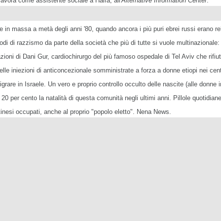
avora come assistente sociale a Haifa, all'
Alternative Information Center
.
re in massa a metà degli anni '80, quando ancora i più puri ebrei russi erano releg
sodi di razzismo da parte della società che più di tutte si vuole multinazional
azioni di Dani Gur, cardiochirurgo del più famoso ospedale di Tel Aviv che rifiu
lle iniezioni di anticoncezionale somministrate a forza a donne etiopi nei cen
rare in Israele. Un vero e proprio controllo occulto delle nascite (alle donne i
 20 per cento la natalità di questa comunità negli ultimi anni. Pillole quotidi
lestinesi occupati, anche al proprio "popolo eletto". Nena News.