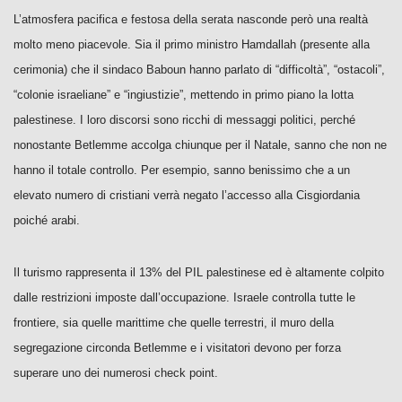
L’atmosfera pacifica e festosa della serata nasconde però una realtà
molto meno piacevole. Sia il primo ministro Hamdallah (presente alla
cerimonia) che il sindaco Baboun hanno parlato di “difficoltà”, “ostacoli”,
“colonie israeliane” e “ingiustizie”, mettendo in primo piano la lotta
palestinese. I loro discorsi sono ricchi di messaggi politici, perché
nonostante Betlemme accolga chiunque per il Natale, sanno che non ne
hanno il totale controllo. Per esempio, sanno benissimo che a un
elevato numero di cristiani verrà negato l’accesso alla Cisgiordania
poiché arabi.
Il turismo rappresenta il 13% del PIL palestinese ed è altamente colpito
dalle restrizioni imposte dall’occupazione. Israele controlla tutte le
frontiere, sia quelle marittime che quelle terrestri, il muro della
segregazione circonda Betlemme e i visitatori devono per forza
superare uno dei numerosi check point.