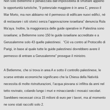
Non solo Betlemme è penalizzata dall’impossibilità di sfruttare appieno
le opportunità turistiche, “il potenziale maggiore è in area C, presso il
Mar Morto, ma non abbiamo né il permesso di edificare nuovi edifici, né
di restaurare i siti storici senza l’approvazione israeliana” denuncia Rula
Ma’aya. Inoltre, la maggioranza delle guide operative in Palestina sono
israeliane; a Betlemme sono 150 le guide israeliane accreditate e a
Gerusalemme solo 43 quelle palestinesi. “Ciò va contro al Protocollo di
Parigi, in base al quale tutte le guide palestinesi dovrebbero avere il
permesso di entrare a Gerusalemme” prosegue il ministro.
A Betlemme, che si trova in area A e sotto il controllo palestinese, le
scarse entrate economiche significano che la Chiesa della Natività
necessita di molte ristrutturazioni, l’acqua piovana si infiltra da anni nel
tetto rovinato, colando lungo i muri e minacciando i mosaici secolari.
Sarebbero necessari circa 15 milioni di euro per i lavori, ma al momento
ne sono stati raccolti solo 2.