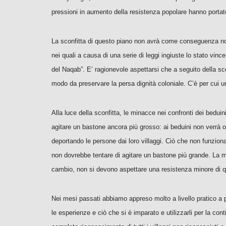
pressioni in aumento della resistenza popolare hanno portato
La sconfitta di questo piano non avrà come conseguenza notizi
nei quali a causa di una serie di leggi ingiuste lo stato vin
del Naqab”. E’ ragionevole aspettarsi che a seguito della sco
modo da preservare la persa dignità coloniale. C’è per cui u
Alla luce della sconfitta, le minacce nei confronti dei bedu
agitare un bastone ancora più grosso: ai beduini non verrà o
deportando le persone dai loro villaggi. Ciò che non funzion
non dovrebbe tentare di agitare un bastone più grande. La mi
cambio, non si devono aspettare una resistenza minore di q
Nei mesi passati abbiamo appreso molto a livello pratico a p
le esperienze e ciò che si è imparato e utilizzarli per la co