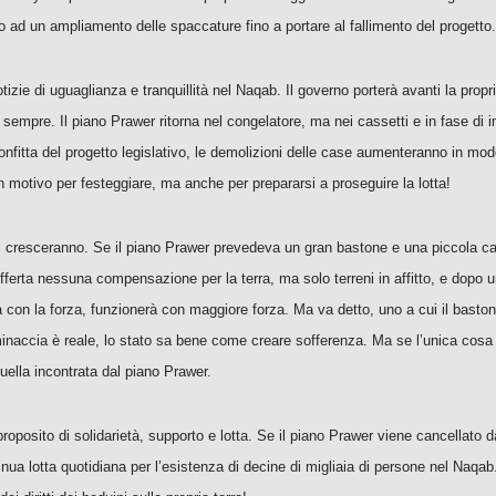
 ad un ampliamento delle spaccature fino a portare al fallimento del progetto.
e di uguaglianza e tranquillità nel Naqab. Il governo porterà avanti la propria 
ce sempre. Il piano Prawer ritorna nel congelatore, ma nei cassetti e in fase di
nfitta del progetto legislativo, le demolizioni delle case aumenteranno in modo d
n motivo per festeggiare, ma anche per prepararsi a proseguire la lotta!
ini cresceranno. Se il piano Prawer prevedeva un gran bastone e una piccola ca
fferta nessuna compensazione per la terra, ma solo terreni in affitto, e dopo 
a con la forza, funzionerà con maggiore forza. Ma va detto, uno a cui il bast
naccia è reale, lo stato sa bene come creare sofferenza. Ma se l’unica cosa ch
uella incontrata dal piano Prawer.
roposito di solidarietà, supporto e lotta. Se il piano Prawer viene cancellato 
ntinua lotta quotidiana per l’esistenza di decine di migliaia di persone nel Naq