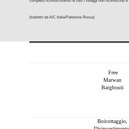
completo riconoscimento
di tutti i villaggi non riconosciuti e 
(tradotto da AIC Italia/Palestina Rossa)
Free
Marwan
Barghouti
Boicottaggio,
Disinvestimento