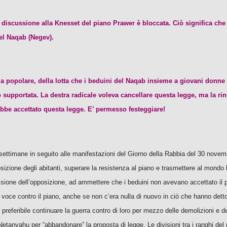
discussione alla Knesset del piano Prawer è bloccata. Ciò significa che i
nel Naqab (Negev).
za popolare, della lotta che i beduini del Naqab insieme a giovani donne 
o supportata. La destra radicale voleva cancellare questa legge, ma la ri
bbe accettato questa legge. E’ permesso festeggiare!
ttimane in seguito alle manifestazioni del Giorno della Rabbia del 30 novemb
izione degli abitanti, superare la resistenza al piano e trasmettere al mondo 
ressione dell’opposizione, ad ammettere che i beduini non avevano accettato il 
a voce contro il piano, anche se non c’era nulla di nuovo in ciò che hanno dett
 preferibile continuare la guerra contro di loro per mezzo delle demolizioni e d
Netanyahu per “abbandonare” la proposta di legge. Le divisioni tra i ranghi del