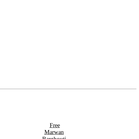
Free
Marwan
Barghouti