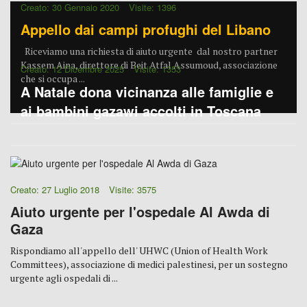
Creato: 30 Gennaio 2020
Visite: 1396
Appello dai campi profughi del Libano
Riceviamo una richiesta di aiuto urgente dal nostro partner
Kassem Aina, direttore di Beit Atfal Assumoud, associazione
Creato: 12 Dicembre 2025
Visite: 1353
che si occupa ...
A Natale dona vicinanza alle famiglie e
ai bambini gazawi accolti in Toscana
Creato: 27 Luglio 2018
Visite: 3575
Aiuto urgente per l'ospedale Al Awda di
Gaza
Rispondiamo all'appello dell' UHWC (Union of Health Work
Committees), associazione di medici palestinesi, per un sostegno
urgente agli ospedali di ...