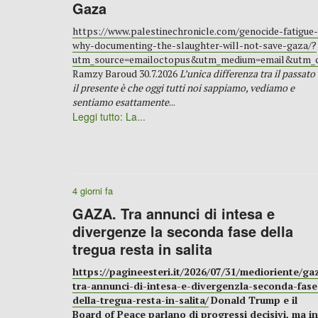
Gaza
https://www.palestinechronicle.com/genocide-fatigue-
why-documenting-the-slaughter-will-not-save-gaza/?
utm_source=emailoctopus&utm_medium=email&utm_
Ramzy Baroud 30.7.2026
L’unica differenza tra il passato
il presente è che oggi tutti noi sappiamo, vediamo e
sentiamo esattamente
...
Leggi tutto: La...
4 giorni fa
GAZA. Tra annunci di intesa e
divergenze la seconda fase della
tregua resta in salita
https://pagineesteri.it/2026/07/31/medioriente/ga
tra-annunci-di-intesa-e-divergenzla-seconda-fase
della-tregua-resta-in-salita/
Donald Trump e il
Board of Peace parlano di progressi decisivi, ma in