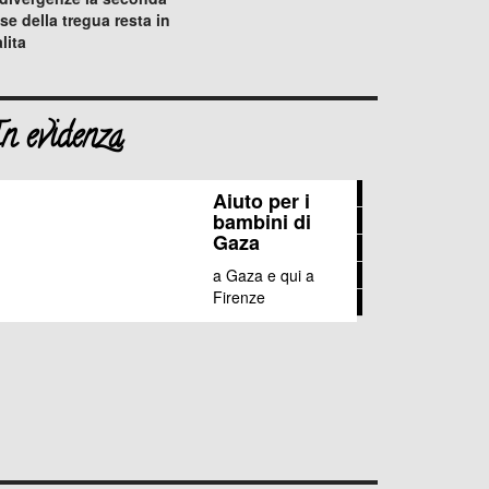
se della tregua resta in
lita
n evidenza
Aiuto
Aiuto per i
bambini di
Stop
per
Gaza
Questo
accordo
i
a Gaza e qui a
Buongiorno
è
associazione
bambini
Firenze
Il
Palestina
apartheid
UE-
di
tuo
Israele
Gaza
cinque
per
mille
per
l'Associazione