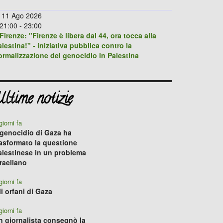
11 Ago 2026
21:00
-
23:00
Firenze: "Firenze è libera dal 44, ora tocca alla
lestina!" - iniziativa pubblica contro la
ormalizzazione del genocidio in Palestina
ltime notizie
giorni fa
l genocidio di Gaza ha
rasformato la questione
alestinese in un problema
sraeliano
giorni fa
li orfani di Gaza
giorni fa
n giornalista consegnò la