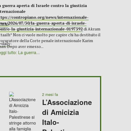
a guerra aperta di Israele contro la giustizia
nternazionale
ttps://contropiano.org/news/internazionale-
ews/2026/07/30/la-guerra-aperta-di-israele-
2030
ontro-la-giustizia-internazionale-0197392
di Akram
taalh* Non ci vuole molto per capire chi ha destituito il
ocuratore della Corte penale internazionale Karim
daily-
an. Dopo aver emesso...
ggi tutto: La guerra...
2 mesi fa
L’Associazione
di Amicizia
Italo-