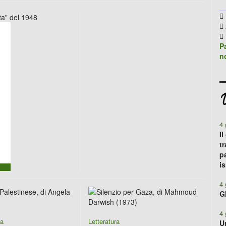
Pa
n
U
4 
I
t
p
i
4 
G
4 
ca
Letteratura
U