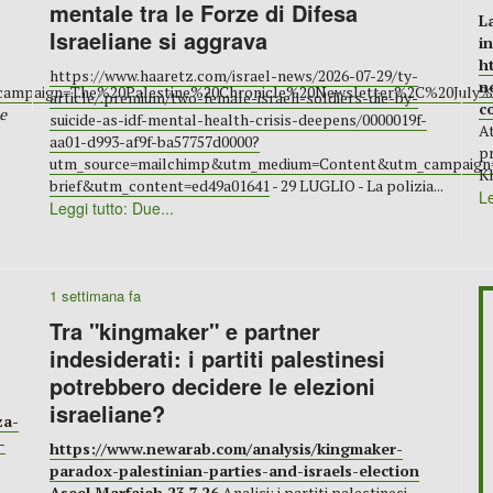
mentale tra le Forze di Difesa
L
Israeliane si aggrava
i
h
https://www.haaretz.com/israel-news/2026-07-29/ty-
n
campaign=The%20Palestine%20Chronicle%20Newsletter%2C%20July%
article/.premium/two-female-israeli-soldiers-die-by-
c
 e
suicide-as-idf-mental-health-crisis-deepens/0000019f-
At
aa01-d993-af9f-ba57757d0000?
pr
utm_source=mailchimp&utm_medium=Content&utm_campaign=
Kh
brief&utm_content=ed49a01641
- 29 LUGLIO - La polizia...
Le
Leggi tutto: Due...
1 settimana fa
Tra "kingmaker" e partner
indesiderati: i partiti palestinesi
potrebbero decidere le elezioni
israeliane?
za-
-
https://www.newarab.com/analysis/kingmaker-
paradox-palestinian-parties-and-israels-election
Aseel Marfajeh 23.7.26
Analisi: i partiti palestinesi