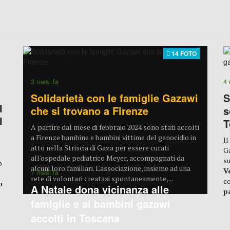
14 FOTO
3 mesi fa
4 
Solidarietà con le famiglie Gazawi
S
I
che si trovano a Firenze
s
I
T
A partire dal mese di febbraio 2024 sono stati accolti
a Firenze bambine e bambini vittime del genocidio in
Il
atto nella Striscia di Gaza per essere curati
Ga
all'ospedale pediatrico Meyer, accompagnati da
su
b
alcuni loro familiari. L'associazione, insieme ad una
V
7 mesi fa
rete di volontari creatasi spontaneamente,...
co
o
A Natale dona vicinanza alle
p
famiglie e ai bambini gazawi
accolti in Toscana