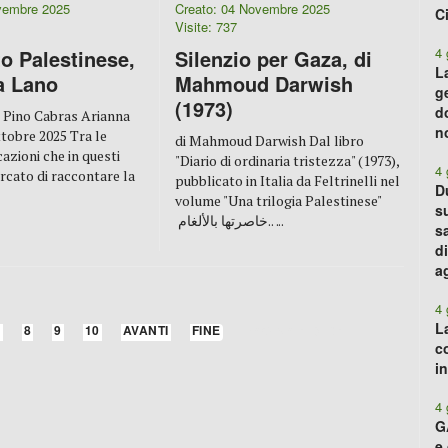
vembre 2025
Creato: 04 Novembre 2025
C
Visite: 737
4 
o Palestinese,
Silenzio per Gaza, di
L
a Lano
Mahmoud Darwish
g
(1973)
d
 Pino Cabras Arianna
n
ttobre 2025 Tra le
di Mahmoud Darwish Dal libro
azioni che in questi
"Diario di ordinaria tristezza" (1973),
4 
rcato di raccontare la
pubblicato in Italia da Feltrinelli nel
D
volume "Una trilogia Palestinese"
s
خاصرتها بالألغام.. ...
s
di
a
4 
L
7
8
9
10
AVANTI
FINE
PAGINA 1 DI 91
co
i
4 
G
e