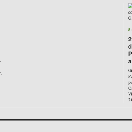
8 
2
d
P
a
e
Gi
.
P
pi
C
Vi
2