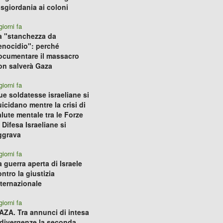
isgiordania ai coloni
giorni fa
a "stanchezza da
enocidio": perché
ocumentare il massacro
on salverà Gaza
giorni fa
ue soldatesse israeliane si
uicidano mentre la crisi di
alute mentale tra le Forze
 Difesa Israeliane si
ggrava
giorni fa
a guerra aperta di Israele
ntro la giustizia
nternazionale
giorni fa
AZA. Tra annunci di intesa
 divergenze la seconda