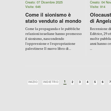
Creato: 07 Dicembre 2025
Creato: 04 No
Visite: 646
Visite: 914
Come il sionismo è
Olocaust
stato venduto al mondo
di Angel
Come la propaganda e le pubbliche
Recensione di
relazioni israeliane hanno promosso
Editrice, 29 o
il sionismo, nascondendo
molte pubblic
l'oppressione e l'espropriazione
anni hanno ce
palestinese Il nuovo libro di ...
...
1
INIZIO
INDIETRO
2
3
4
5
6