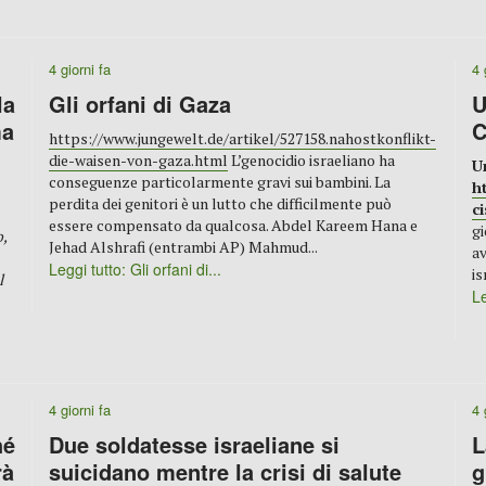
4 giorni fa
4 
la
Gli orfani di Gaza
U
ma
C
https://www.jungewelt.de/artikel/527158.nahostkonflikt-
die-waisen-von-gaza.html
L’genocidio israeliano ha
U
conseguenze particolarmente gravi sui bambini. La
h
perdita dei genitori è un lutto che difficilmente può
c
essere compensato da qualcosa. Abdel Kareem Hana e
gi
o,
Jehad Alshrafi (entrambi AP) Mahmud...
av
Leggi tutto: Gli orfani di...
is
l
Le
4 giorni fa
4 
hé
Due soldatesse israeliane si
L
rà
suicidano mentre la crisi di salute
g