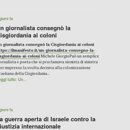
giorni fa
n giornalista consegnò la
isgiordania ai coloni
n giornalista consegnò la Cisgiordania ai coloni
ttps://ilmanifesto.it/un-giornalista-consegno-la-
isgiordania-ai-coloni
Michele GiorgioPuò un semplice
ornalista e poeta che si proclamava sionista di sinistra
er impresso la svolta decisiva alla colonizzazione
raeliana della Cisgiordania...
ggi tutto: Un...
giorni fa
a guerra aperta di Israele contro la
iustizia internazionale