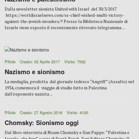
Dalla newsletter sionista United with Israel del 30/3/2017
https://worldisraelnews.com/ss-chief-wished-mufti-victory-
against-the-jewish-invaders/? Presso la Biblioteca Nazionale di
Israele viene esposto il recentemente ritrovato telegramma ...
Pillole
Creato: 03 Aprile 2017
Visite: 7592
Nazismo e sionismo
La medaglia, prodotta dal giornale tedesco “Angriff” (Assalto) nel
1934, comemora il viaggio di studio fatto in Palestina
dall'esponente nazista ...
Pillole
Creato: 27 Agosto 2016
Visite: 4100
Chomsky: Sionismo oggi
Dal libro-intervista di Noam Chomsky e Ilan Pappe: “Palestina e
Israele- che fare” a cura di Frank Barak, Fazi Editore Chomsky: Il