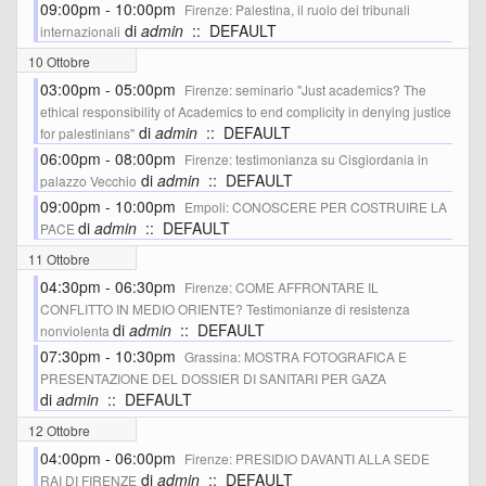
09:00pm - 10:00pm
Firenze: Palestina, il ruolo dei tribunali
di
admin
:: DEFAULT
internazionali
10 Ottobre
03:00pm - 05:00pm
Firenze: seminario "Just academics? The
ethical responsibility of Academics to end complicity in denying justice
di
admin
:: DEFAULT
for palestinians"
06:00pm - 08:00pm
Firenze: testimonianza su Cisgiordania in
di
admin
:: DEFAULT
palazzo Vecchio
09:00pm - 10:00pm
Empoli: CONOSCERE PER COSTRUIRE LA
di
admin
:: DEFAULT
PACE
11 Ottobre
04:30pm - 06:30pm
Firenze: COME AFFRONTARE IL
CONFLITTO IN MEDIO ORIENTE? Testimonianze di resistenza
di
admin
:: DEFAULT
nonviolenta
07:30pm - 10:30pm
Grassina: MOSTRA FOTOGRAFICA E
PRESENTAZIONE DEL DOSSIER DI SANITARI PER GAZA
di
admin
:: DEFAULT
12 Ottobre
04:00pm - 06:00pm
Firenze: PRESIDIO DAVANTI ALLA SEDE
di
admin
:: DEFAULT
RAI DI FIRENZE