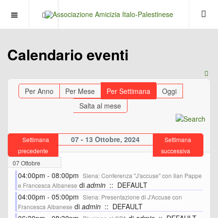
OFF CANVAS
Calendario eventi
Per Anno
Per Mese
Per Settimana
Oggi
Salta al mese
07 - 13 Ottobre, 2024
Settimana
Settimana
precedente
successiva
07 Ottobre
04:00pm - 08:00pm
Siena: Conferenza "J'accuse" con Ilan Pappe
di
admin
:: DEFAULT
e Francesca Albanese
04:00pm - 05:00pm
Siena: Presentazione di J'Accuse con
di
admin
:: DEFAULT
Francesca Albanese