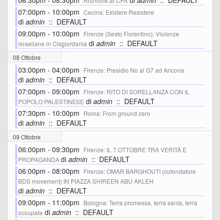
06:30pm - 08:30pm
di
admin
:: DEFAULT
Riunione al CPA
07:00pm - 10:00pm
Cecina: Esistere Resistere
di
admin
:: DEFAULT
09:00pm - 10:00pm
Firenze (Sesto Fiorentino): Violenze
di
admin
:: DEFAULT
israeliane in Cisgiordania
08 Ottobre
03:00pm - 04:00pm
Firenze: Presidio No al G7 ad Ancona
di
admin
:: DEFAULT
07:00pm - 09:00pm
Firenze: RITO DI SORELLANZA CON IL
di
admin
:: DEFAULT
POPOLO PALESTINESE
07:30pm - 10:00pm
Roma: From ground zero
di
admin
:: DEFAULT
09 Ottobre
06:00pm - 09:30pm
Firenze: IL 7 OTTOBRE TRA VERITÀ E
di
admin
:: DEFAULT
PROPAGANDA
06:00pm - 08:00pm
Firenze: OMAR BARGHOUTI (cofondatore
BDS movement) IN PIAZZA SHIREEN ABU AKLEH
di
admin
:: DEFAULT
09:00pm - 11:00pm
Bologna: Terra promessa, terra santa, terra
di
admin
:: DEFAULT
occupata