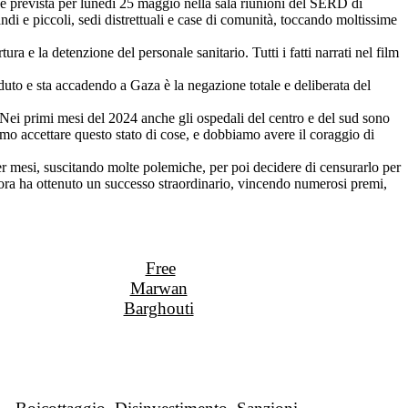
è prevista per lunedì 25 maggio nella sala riunioni del SERD di
ndi e piccoli, sedi distrettuali e case di comunità, toccando moltissime
a e la detenzione del personale sanitario. Tutti i fatti narrati nel film
aduto e sta accadendo a Gaza è la negazione totale e deliberata del
. Nei primi mesi del 2024 anche gli ospedali del centro e del sud sono
iamo accettare questo stato di cose, e dobbiamo avere il coraggio di
r mesi, suscitando molte polemiche, per poi decidere di censurarlo per
llora ha ottenuto un successo straordinario, vincendo numerosi premi,
Free
Marwan
Barghouti