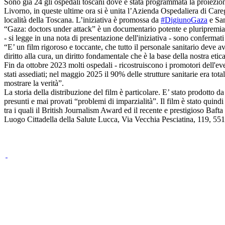
Sono già 24 gli ospedali toscani dove è stata programmata la proiezio
Livorno, in queste ultime ora si è unita l’Azienda Ospedaliera di Caregg
località della Toscana. L’iniziativa è promossa da
#DigiunoGaza
e San
“Gaza: doctors under attack” è un documentario potente e pluripremiato c
- si legge in una nota di presentazione dell'iniziativa - sono conferma
“E’ un film rigoroso e toccante, che tutto il personale sanitario deve a
diritto alla cura, un diritto fondamentale che è la base della nostra etic
Fin da ottobre 2023 molti ospedali - ricostruiscono i promotori dell'ev
stati assediati; nel maggio 2025 il 90% delle strutture sanitarie era t
mostrare la verità”.
La storia della distribuzione del film è particolare. E’ stato prodot
presunti e mai provati “problemi di imparzialità”. Il film è stato quin
tra i quali il British Journalism Award ed il recente e prestigioso Baf
Luogo
Cittadella della Salute Lucca, Via Vecchia Pesciatina, 119, 55