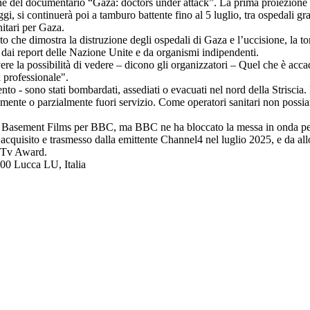
ne del documentario “Gaza: doctors under attack”. La prima proiezione 
i, si continuerà poi a tamburo battente fino al 5 luglio, tra ospedali gra
itari per Gaza.
he dimostra la distruzione degli ospedali di Gaza e l’uccisione, la tortur
ti dai report delle Nazione Unite e da organismi indipendenti.
vere la possibilità di vedere – dicono gli organizzatori – Quel che è acc
a professionale".
ento - sono stati bombardati, assediati o evacuati nel nord della Striscia
otalmente o parzialmente fuori servizio. Come operatori sanitari non poss
to da Basement Films per BBC, ma BBC ne ha bloccato la messa in onda pe
di acquisito e trasmesso dalla emittente Channel4 nel luglio 2025, e da a
ta Tv Award.
100 Lucca LU, Italia