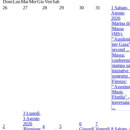
Dom
Lun
Mar
Mer
Gio
Ven
Sab
26
27
28
29
30
31
1
Sabato, 
Agosto
2026
Marina di
Massa
(MS):
"Aquilon
per Gaza"
second ...
Massa:
conferen
stampa su
iniziative 
sostegno .
Firenze:
"Assomo
Music
Flotilla" -
traversat
...
3
Lunedì,
3 Agosto
2026
6
7
2
4
5
Riunione
Giovedì,
Venerdì,
8
Sabato, 