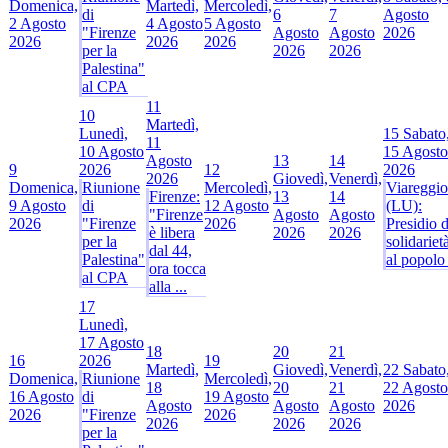
Domenica,
Martedì,
Mercoledì,
di
6
7
Agosto
2 Agosto
4 Agosto
5 Agosto
"Firenze
Agosto
Agosto
2026
2026
2026
2026
per la
2026
2026
Palestina"
al CPA
11
10
Martedì,
Lunedì,
15
Sabato
11
10 Agosto
15 Agosto
Agosto
13
14
9
2026
12
2026
2026
Giovedì,
Venerdì,
Domenica,
Riunione
Mercoledì,
Viareggio
Firenze:
13
14
9 Agosto
di
12 Agosto
(LU):
"Firenze
Agosto
Agosto
2026
"Firenze
2026
Presidio d
è libera
2026
2026
per la
solidariet
dal 44,
Palestina"
al popolo 
ora tocca
al CPA
alla ...
17
Lunedì,
17 Agosto
18
20
21
16
2026
19
Martedì,
Giovedì,
Venerdì,
22
Sabato
Domenica,
Riunione
Mercoledì,
18
20
21
22 Agosto
16 Agosto
di
19 Agosto
Agosto
Agosto
Agosto
2026
2026
"Firenze
2026
2026
2026
2026
per la