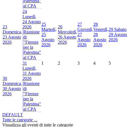
Palestina"
al CPA
24
Lunedì,
24 Agosto
25
27
28
23
2026
26
Martedì,
Giovedì,
Venerdì,
29
Sabato
Domenica,
Riunione
Mercoledì,
25
27
28
29 Agosto
23 Agosto
di
26 Agosto
Agosto
Agosto
Agosto
2026
2026
"Firenze
2026
2026
2026
2026
per la
Palestina"
al CPA
31
1
2
3
4
5
Lunedì,
31 Agosto
30
2026
Domenica,
Riunione
30 Agosto
di
2026
"Firenze
per la
Palestina"
al CPA
DEFAULT
Tutte le categorie ...
Visualizza gli eventi di tutte le categorie