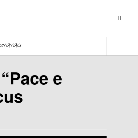
ONTATTACI
 “Pace e
cus