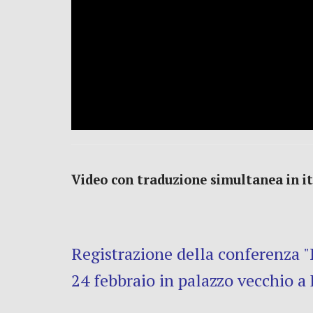
Video con traduzione simultanea in i
Registrazione della conferenza "P
24 febbraio in palazzo vecchio a 