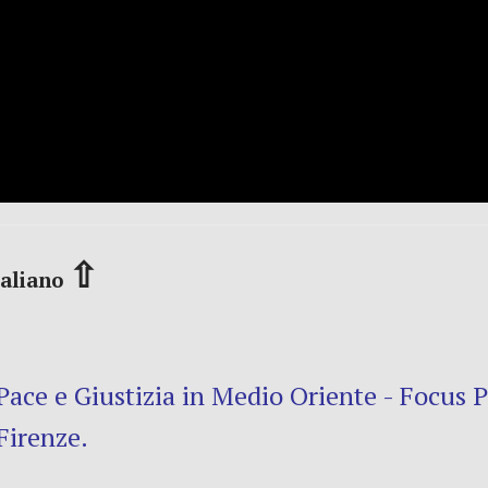
⇧
taliano
ace e Giustizia in Medio Oriente - Focus Pa
Firenze.